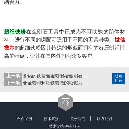
结合力。
超细铁粉
在金刚石工具中已成为不可或缺的胎体材
料，进行不同的调配可适用于不同的工具种类。
世佳
微尔
的超细铁粉因其特殊的形貌而拥有的好压制活性
高的特点，使其在国内外拥有众多客户。
上一条
含锡的铁基合金粉能给金刚石工具带来哪些提升
返回
列表
下一条
合金粉和超细铁粉做的塔锯刀头怎么才能赚到钱
丨
丨
丨
合作案例
技术答疑
关于我们
联系我们
技术支持:牛商股份