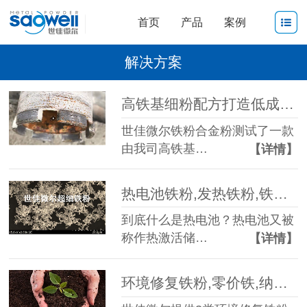
首页
产品
案例
解决方案
高铁基细粉配方打造低成本,高寿命的水钻,世佳微尔铁粉合金粉应用测试
世佳微尔铁粉合金粉测试了一款
由我司高铁基…
【详情】
热电池铁粉,发热铁粉,铁粉应用于发热材料,铁粉应用于热电池
到底什么是热电池？热电池又被
称作热激活储…
【详情】
环境修复铁粉,零价铁,纳米零价铁,废水处理铁粉,铁镍双金属