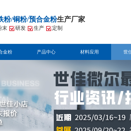
铁粉/铜粉/预合金粉
生产厂家
粉末
研发
生产
定制
合金粉
产品中心
材料应用
世