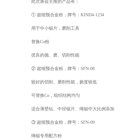
此次展会主推的产品有：
① 超细预合金粉，牌号：KIND4-1234
用于中小锯片，磨削工具
替换Co粉
优良的抛、磨、切削性能
② 超细预合金粉，牌号：SFN-08
较好的切削、磨削性能，挠度较低
可替换Co，组织结构均匀
适合薄壁钻、中径锯片、绳锯中大比例添加
③ 超细预合金粉，牌号：SFN-09
绳锯专用配方粉