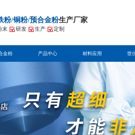
铁粉/铜粉/预合金粉
生产厂家
粉末
研发
生产
定制
合金粉
产品中心
材料应用
世