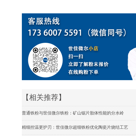
【相关推荐】
普通铁粉与世佳微尔铁粉：矿山锯片胎体性能的分水岭
精细控温更护刃：世佳微尔超细铁粉优化陶瓷片烧结工艺