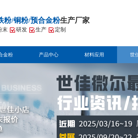
铁粉/铜粉/预合金粉
生产厂家
粉末
研发
生产
定制
合金粉
产品中心
材料应用
世