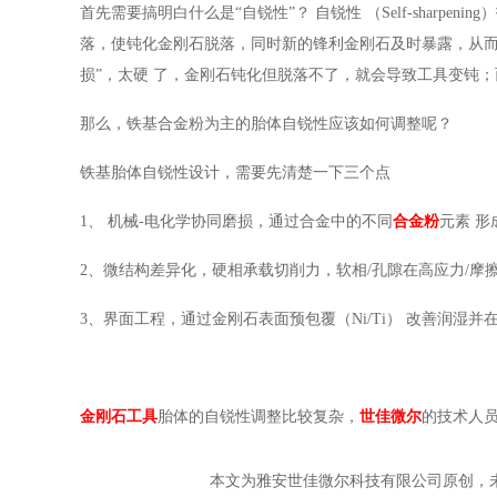
首先需要搞明白
什么是
“
自锐性
”
？
自锐性
（
Self-sharpening
）
落，使钝化金刚石脱落，同时新的锋利金刚石及时暴露，从
损
”
，
太硬
了，
金刚石钝化但脱落不了
，
就会导致
工具变钝；
那么，铁基合金粉为主的胎体自锐性应该如何调整呢？
铁基胎体自锐性设计，
需要先清楚一下三个点
1、
机械
-
电化学协同磨损，通过合金中的不同
合金粉
元素
形
2、
微结构差异化，硬相承载切削力，软相
/
孔隙在高应力
/
摩
3、
界面工程，通过金刚石表面预包覆
（
Ni/
Ti
）
改善润湿并
金刚石工具
胎体的自锐性调整比较复杂，
世佳微尔
的技术人
本文为雅安世佳微尔科技有限公司原创，未经许可请