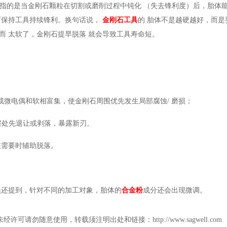
指的是
当金刚石颗粒在切割或磨削过程中钝化
（失去锋利度）
后，胎体
而保持工具持续锋利。换句话说，
金刚石工具
的
胎体不是越硬越好，而是
而
太软了，
金刚石提早脱落
就会导致
工具寿命短。
成微电偶和软相富集，使金刚石周围优先发生局部腐蚀
/
磨损；
擦处先退让或剥落，暴露新刃。
在需要时辅助脱落。
员还提到，针对不同的加工对象，胎体的
合金粉
成分还会出现微调。
勿随意使用，转载须注明出处和链接：http://www.sagwell.com